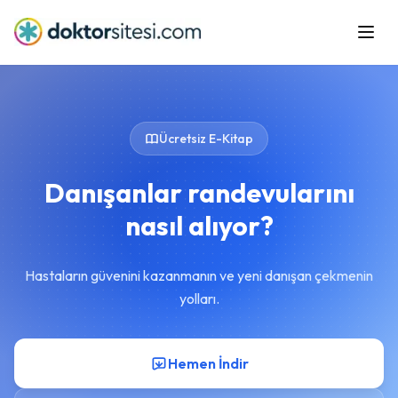
Ana Sayfa
Çözümler
Ücretsiz E-Kitap
Fiyatlandırma
Danışanlar randevularını
Satın Al
nasıl alıyor?
E-Kitaplar
E-Nabız & MBYS
Hastaların güvenini kazanmanın ve yeni danışan çekmenin
yolları.
Hemen İndir