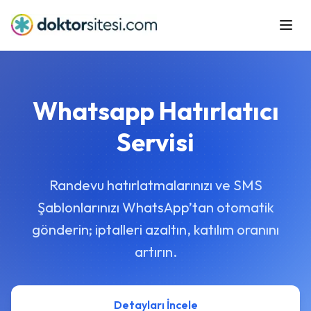
Ana Sayfa
Çözümler
Whatsapp Hatırlatıcı
Fiyatlandırma
Servisi
Satın Al
E-Kitaplar
Randevu hatırlatmalarınızı ve SMS
Şablonlarınızı WhatsApp’tan otomatik
E-Nabız & MBYS
gönderin; iptalleri azaltın, katılım oranını
artırın.
Detayları İncele