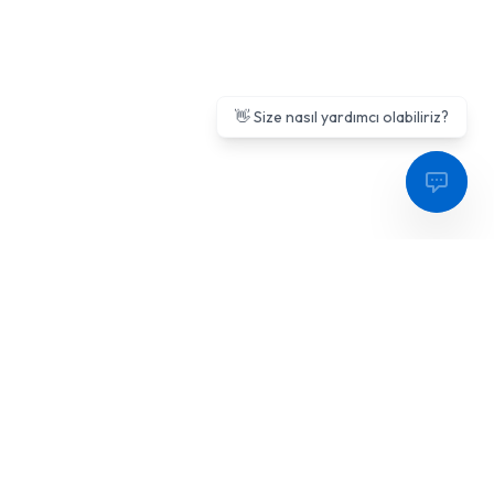
👋 Size nasıl yardımcı olabiliriz?
Sıkça Sorulan Sorular
Doktorsitesi.com hakkında merak ettiğiniz soruların